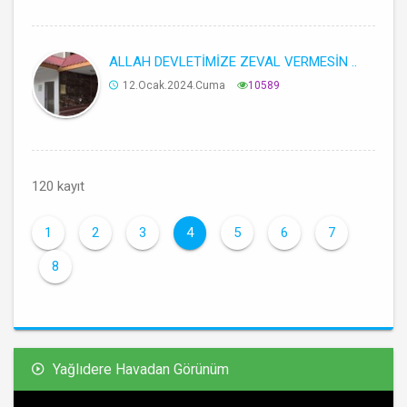
ALLAH DEVLETİMİZE ZEVAL VERMESİN ..
12.Ocak.2024.Cuma
10589
120 kayıt
1
2
3
4
5
6
7
8
Yağlıdere Havadan Görünüm