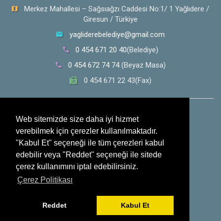
Merkez Mahallesi – Sağsıağzı Caddesi No:1/ 1 Yağlıdere /
Giresun / Türkiye
yagliderebelediye@gmail.com
0 454 671 20 40
(Belediye)
0 454 672 74 74
(Beyaz Masa)
0 454 671 22 43(Fax)
0 532 353 30 28
(Whatsapp İhbar Hattı)
Web sitemizde size daha iyi hizmet
verebilmek için çerezler kullanılmaktadır.
Sosyal Medya
"Kabul Et" seçeneği ile tüm çerezleri kabul
edebilir veya "Reddet" seçeneği ile sitede
çerez kullanımını iptal edebilirsiniz.
Çerez Politikası
Reddet
Kabul Et