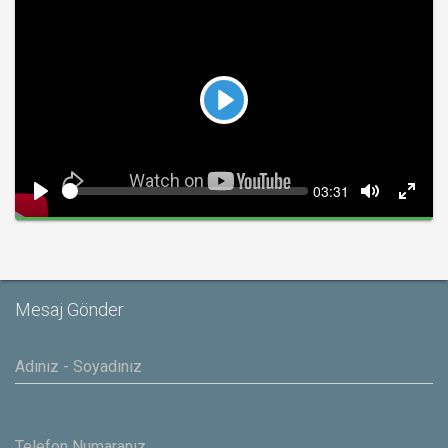
Play
Seek
Current
03:31
time
Play
Toggle
Toggl
Mute
Fullsc
Mesaj Gönder