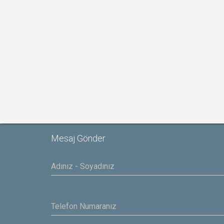
Mesaj Gönder
Yasar
IBAS