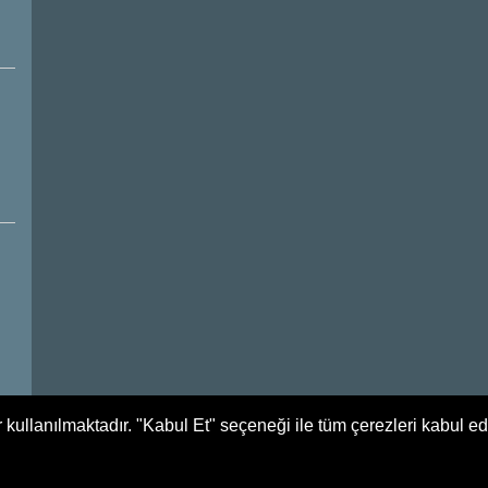
 kullanılmaktadır. "Kabul Et" seçeneği ile tüm çerezleri kabul e
Tüm Hakları Saklıdır. Yağlıdere Belediyesi - 2017