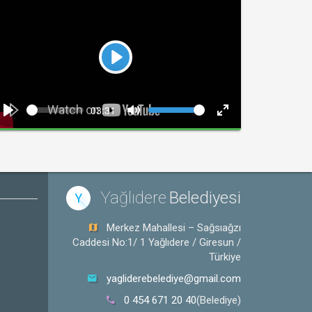
Play
Seek
Volume
Current
03:31
time
Play
Toggle
Toggle
Mute
Fullscreen
Yağlıdere
Belediyesi
Y
Merkez Mahallesi – Sağsıağzı
Caddesi No:1/ 1 Yağlıdere / Giresun /
Türkiye
yagliderebelediye@gmail.com
0 454 671 20 40
(Belediye)