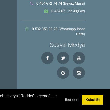
0 454 672 74 74
(Beyaz Masa)
0 454 671 22 43(Fax)
0 532 353 30 28
(Whatsapp İhbar
Hattı)
Sosyal Medya
debilir veya "Reddet" seçeneği ile
Reddet
Kabul Et