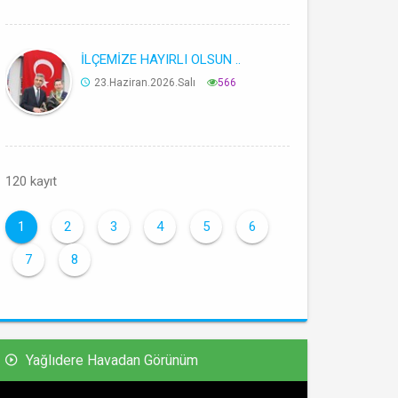
İLÇEMİZE HAYIRLI OLSUN ..
23.Haziran.2026.Salı
566
120 kayıt
1
2
3
4
5
6
7
8
Yağlıdere Havadan Görünüm