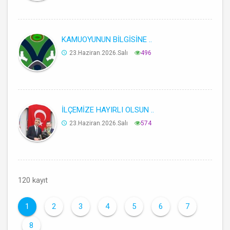
KAMUOYUNUN BİLGİSİNE ..
23.Haziran.2026.Salı
496
İLÇEMİZE HAYIRLI OLSUN ..
23.Haziran.2026.Salı
574
120 kayıt
1
2
3
4
5
6
7
8