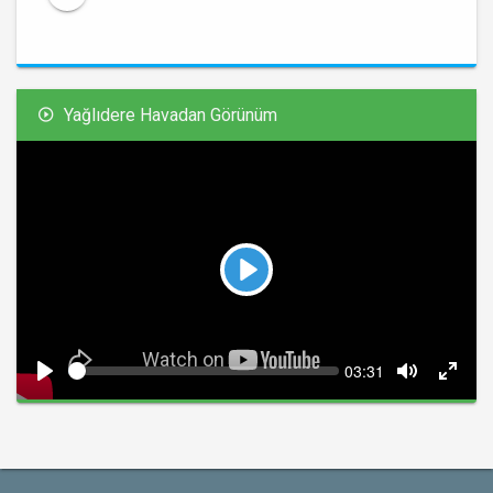
Yağlıdere Havadan Görünüm
Play
Seek
Current
03:31
time
Play
Toggle
Toggl
Mute
Fullsc