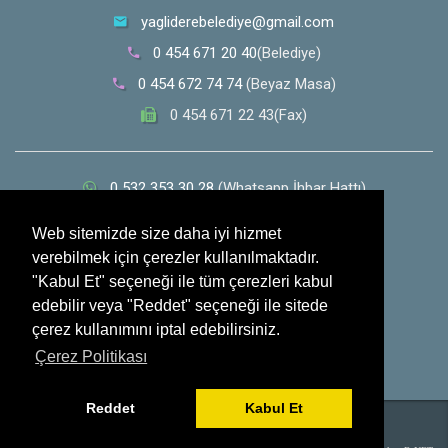
yagliderebelediye@gmail.com
0 454 671 20 40
(Belediye)
0 454 672 74 74
(Beyaz Masa)
0 454 671 22 43(Fax)
0 532 353 30 28
(Whatsapp İhbar Hattı)
Sosyal Medya
Web sitemizde size daha iyi hizmet
verebilmek için çerezler kullanılmaktadır.
"Kabul Et" seçeneği ile tüm çerezleri kabul
edebilir veya "Reddet" seçeneği ile sitede
çerez kullanımını iptal edebilirsiniz.
Çerez Politikası
Reddet
Kabul Et
Tüm Hakları Saklıdır. Yağlıdere Belediyesi - 2017