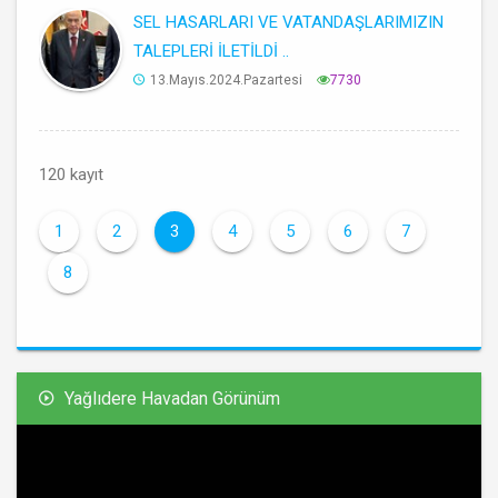
SEL HASARLARI VE VATANDAŞLARIMIZIN
TALEPLERİ İLETİLDİ ..
13.Mayıs.2024.Pazartesi
7730
120 kayıt
1
2
3
4
5
6
7
8
Yağlıdere Havadan Görünüm