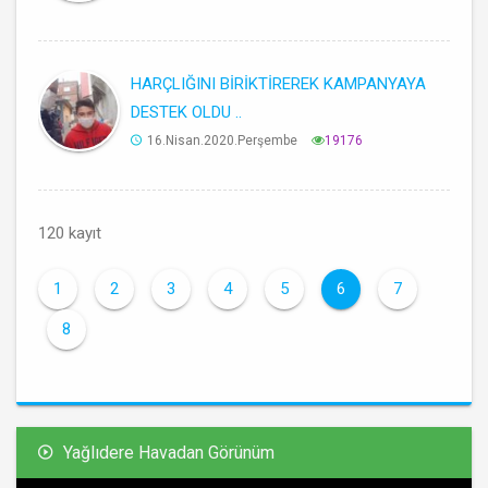
HARÇLIĞINI BİRİKTİREREK KAMPANYAYA
DESTEK OLDU ..
16.Nisan.2020.Perşembe
19176
120 kayıt
1
2
3
4
5
6
7
8
Yağlıdere Havadan Görünüm