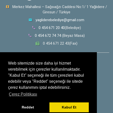
Merkez Mahallesi – Sağsıağzı Caddesi No:1/ 1 Yağlıdere /
Giresun / Türkiye
yagliderebelediye@gmail.com
0 454 671 20 40
(Belediye)
0 454 672 74 74
(Beyaz Masa)
0 454 671 22 43(Fax)
0 532 353 30 28
(Whatsapp İhbar Hattı)
Web sitemizde size daha iyi hizmet
verebilmek için çerezler kullanılmaktadır.
Sosyal Medya
"Kabul Et" seçeneği ile tüm çerezleri kabul
edebilir veya "Reddet" seçeneği ile sitede
çerez kullanımını iptal edebilirsiniz.
Çerez Politikası
Reddet
Kabul Et