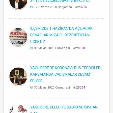
24 TL’DEN AÇIKLAMASINI BEKLİYO..
17.Haziran.2020.Çarşamba
23736
İLÇEMİZDE 1 HAZİRAN'DA AÇILACAK
ESNAFLARIMIZA EL DEZENFEKTANI
ÜCRETİZ ..
30.Mayıs.2020.Cumartesi
20538
YAĞLIDERE’DE KORONAVÜRÜS TEDBİRLERİ
KAPSAMINDA ÇALIŞMALAR DEVAM
EDİYOR..
30.Mayıs.2020.Cumartesi
20654
YAĞLIDERE BELEDİYE BAŞKANLIĞINDAN