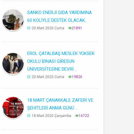
SANKO ENERJİ GIDA YARDIMINA
60 KOLİYLE DESTEK OLACAK..
20.Mart.2020.Cuma
21891
EROL ÇATALBAŞ MESLEK YÜKSEK
OKULU BİNASI GİRESUN
ÜNİVERSİTESİNE DEVRİ ..
20.Mart.2020.Cuma
19826
18 MART ÇANAKKALE ZAFERİ VE
ŞEHİTLERİ ANMA GÜNÜ ..
18.Mart.2020.Çarşamba
16722