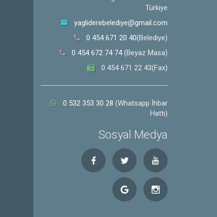
Türkiye
yagliderebelediye@gmail.com
0 454 671 20 40
(Belediye)
0 454 672 74 74
(Beyaz Masa)
0 454 671 22 43(Fax)
0 532 353 30 28
(Whatsapp İhbar
Hattı)
Sosyal Medya