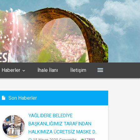
Haberler
İhale İlanı
İletişim
Son Haberler
YAĞLIDERE BELEDİYE
BAŞKANLIĞIMIZ TARAFINDAN
HALKIMIZA ÜCRETSİZ MASKE D..