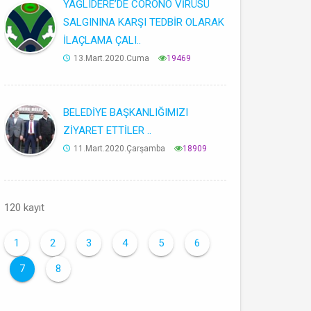
YAĞLIDERE’DE CORONO VİRÜSÜ
SALGININA KARŞI TEDBİR OLARAK
İLAÇLAMA ÇALI..
13.Mart.2020.Cuma
19469
BELEDİYE BAŞKANLIĞIMIZI
ZİYARET ETTİLER ..
11.Mart.2020.Çarşamba
18909
120 kayıt
1
2
3
4
5
6
7
8