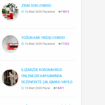
ZİRAİ DON UYARISI ..
16.Mart.2020.Pazartesi
19815
YOĞUN KAR YAĞIŞI UYARISI ..
16.Mart.2020.Pazartesi
17332
İLÇEMİZDE KORONAVİRÜS
ÖNLEMLERİ KAPSAMINDA
DEZENFEKTE ÇALIŞMASI YAPILD..
15.Mart.2020.Pazar
18471