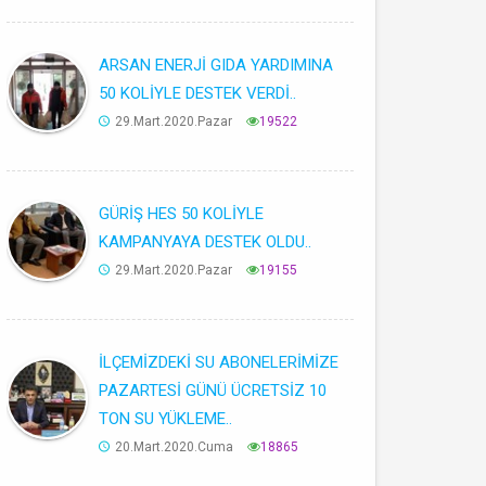
ARSAN ENERJİ GIDA YARDIMINA
50 KOLİYLE DESTEK VERDİ..
29.Mart.2020.Pazar
19522
GÜRİŞ HES 50 KOLİYLE
KAMPANYAYA DESTEK OLDU..
29.Mart.2020.Pazar
19155
İLÇEMİZDEKİ SU ABONELERİMİZE
PAZARTESİ GÜNÜ ÜCRETSİZ 10
TON SU YÜKLEME..
20.Mart.2020.Cuma
18865