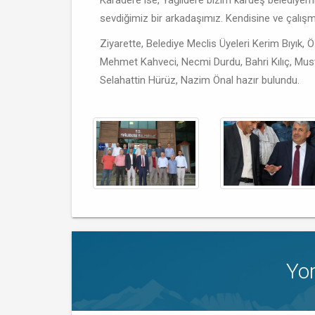
Karadere ise, Yağlıdere bizim kardeş belediye
sevdiğimiz bir arkadaşımız. Kendisine ve çalışma
Ziyarette, Belediye Meclis Üyeleri Kerim Bıyık,
Mehmet Kahveci, Necmi Durdu, Bahri Kılıç, Must
Selahattin Hürüz, Nazim Önal hazır bulundu.
Yo