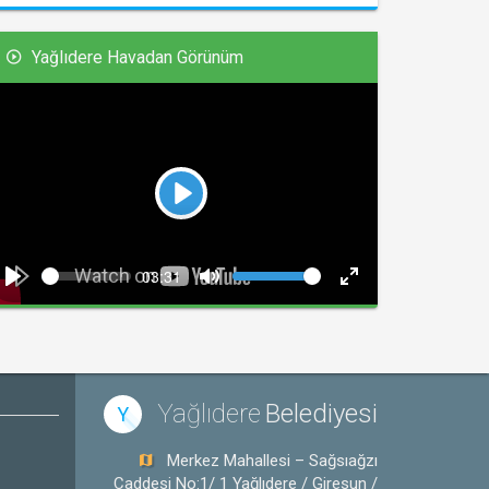
Yağlıdere Havadan Görünüm
Play
Seek
Volume
Current
03:31
time
Play
Toggle
Toggle
Mute
Fullscreen
Yağlıdere
Belediyesi
Y
Merkez Mahallesi – Sağsıağzı
Caddesi No:1/ 1 Yağlıdere / Giresun /