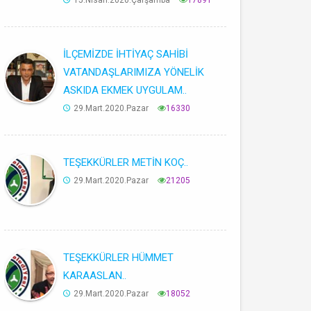
15.Nisan.2020.Çarşamba
17891
İLÇEMİZDE İHTİYAÇ SAHİBİ
VATANDAŞLARIMIZA YÖNELİK
ASKIDA EKMEK UYGULAM..
29.Mart.2020.Pazar
16330
TEŞEKKÜRLER METİN KOÇ..
29.Mart.2020.Pazar
21205
TEŞEKKÜRLER HÜMMET
KARAASLAN..
29.Mart.2020.Pazar
18052