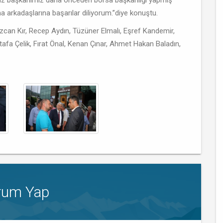
miz başkanımız daha önceden borsa başkanlığı yapmış
 arkadaşlarına başarılar diliyorum.’’diye konuştu.
 Özcan Kır, Recep Aydın, Tüzüner Elmalı, Eşref Kandemir,
afa Çelik, Fırat Önal, Kenan Çınar, Ahmet Hakan Baladın,
rum Yap