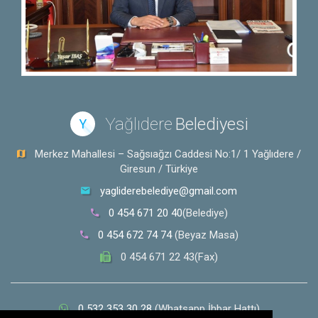
Yağlıdere
Belediyesi
Y
Merkez Mahallesi – Sağsıağzı Caddesi No:1/ 1 Yağlıdere /
Giresun / Türkiye
yagliderebelediye@gmail.com
0 454 671 20 40
(Belediye)
0 454 672 74 74
(Beyaz Masa)
0 454 671 22 43(Fax)
0 532 353 30 28
(Whatsapp İhbar Hattı)