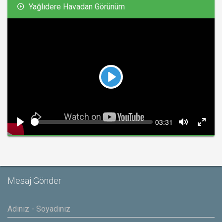
Yağlıdere Havadan Görünüm
Play
Seek
Current
03:31
time
Play
Toggle
Toggl
Mute
Fullsc
Mesaj Gönder