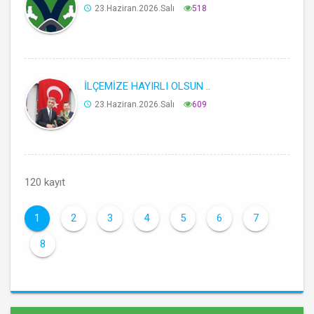
23.Haziran.2026.Salı
518
İLÇEMİZE HAYIRLI OLSUN ..
23.Haziran.2026.Salı
609
120 kayıt
1
2
3
4
5
6
7
8