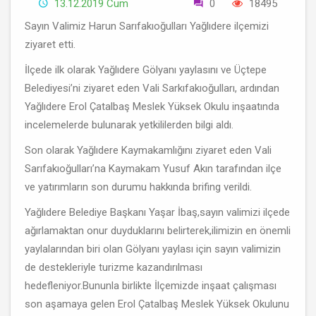
13.12.2019 Cum
0
18495
Sayın Valimiz Harun Sarıfakıoğulları Yağlıdere ilçemizi
ziyaret etti.
İlçede ilk olarak Yağlıdere Gölyanı yaylasını ve Üçtepe
Belediyesi’ni ziyaret eden Vali Sarkıfakıoğulları, ardından
Yağlıdere Erol Çatalbaş Meslek Yüksek Okulu inşaatında
incelemelerde bulunarak yetkililerden bilgi aldı.
Son olarak Yağlıdere Kaymakamlığını ziyaret eden Vali
Sarıfakıoğulları’na Kaymakam Yusuf Akın tarafından ilçe
ve yatırımların son durumu hakkında brifing verildi.
Yağlıdere Belediye Başkanı Yaşar İbaş,sayın valimizi ilçede
ağırlamaktan onur duyduklarını belirterek,ilimizin en önemli
yaylalarından biri olan Gölyanı yaylası için sayın valimizin
de destekleriyle turizme kazandırılması
hedefleniyor.Bununla birlikte İlçemizde inşaat çalışması
son aşamaya gelen Erol Çatalbaş Meslek Yüksek Okulunu