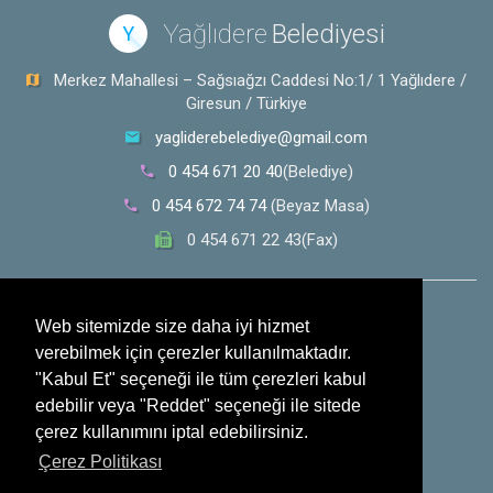
Yağlıdere
Belediyesi
Y
Merkez Mahallesi – Sağsıağzı Caddesi No:1/ 1 Yağlıdere /
Giresun / Türkiye
yagliderebelediye@gmail.com
0 454 671 20 40
(Belediye)
0 454 672 74 74
(Beyaz Masa)
0 454 671 22 43(Fax)
0 532 353 30 28
(Whatsapp İhbar Hattı)
Web sitemizde size daha iyi hizmet
verebilmek için çerezler kullanılmaktadır.
Sosyal Medya
"Kabul Et" seçeneği ile tüm çerezleri kabul
edebilir veya "Reddet" seçeneği ile sitede
çerez kullanımını iptal edebilirsiniz.
Çerez Politikası