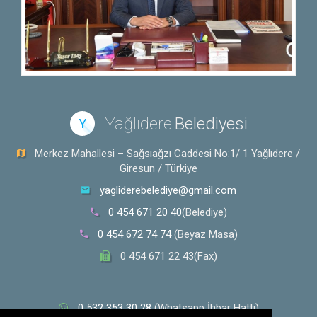
Yağlıdere
Belediyesi
Y
Merkez Mahallesi – Sağsıağzı Caddesi No:1/ 1 Yağlıdere /
Giresun / Türkiye
yagliderebelediye@gmail.com
0 454 671 20 40
(Belediye)
0 454 672 74 74
(Beyaz Masa)
0 454 671 22 43(Fax)
0 532 353 30 28
(Whatsapp İhbar Hattı)