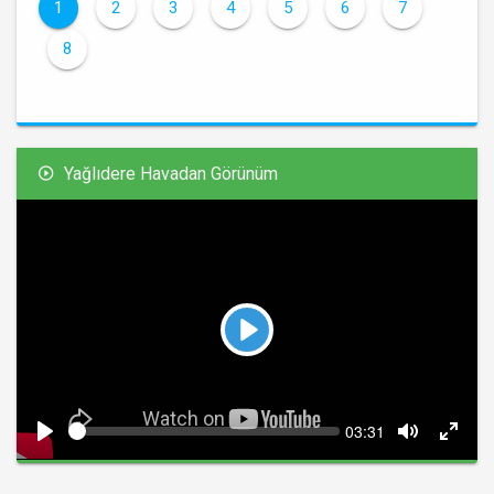
1
2
3
4
5
6
7
8
Yağlıdere Havadan Görünüm
Play
Seek
Current
03:31
time
Play
Toggle
Toggl
Mute
Fullsc