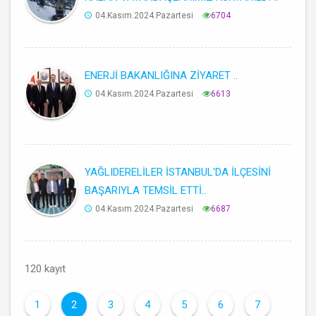
04.Kasım.2024.Pazartesi
6704
ENERJİ BAKANLIĞINA ZİYARET ..
04.Kasım.2024.Pazartesi
6613
YAĞLIDERELİLER İSTANBUL'DA İLÇESİNİ
BAŞARIYLA TEMSİL ETTİ..
04.Kasım.2024.Pazartesi
6687
120 kayıt
1
2
3
4
5
6
7