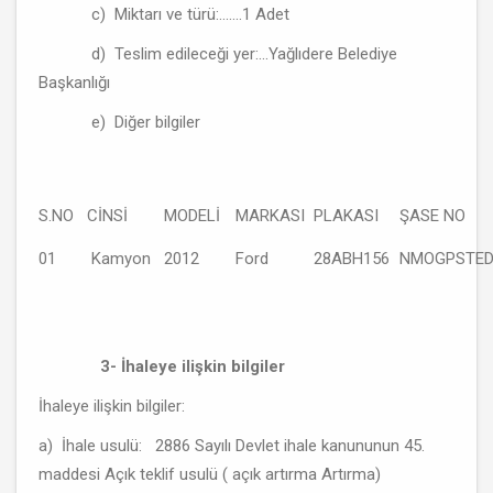
c) Miktarı ve türü:.......1 Adet
d) Teslim edileceği yer:...Yağlıdere Belediye
Başkanlığı
e) Diğer bilgiler
S.NO
CİNSİ
MODELİ
MARKASI
PLAKASI
ŞASE NO
01
Kamyon
2012
Ford
28ABH156
NMOGPSTED
3- İhaleye ilişkin bilgiler
İhaleye ilişkin bilgiler:
a) İhale usulü: 2886 Sayılı Devlet ihale kanununun 45.
maddesi Açık teklif usulü ( açık artırma Artırma)