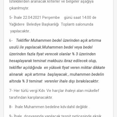
İsteklilerden aranacak kriterler ve belgeler aşağıya
çıkarılmıştır.
5- İhale 22.04.2021 Perşembe günü saat 14.00 de
Yağlıdere Belediye Başkanlığı Toplantı salonunda
yapılacaktır..
6-
Teklifler Muhammen bedel üzerinden açık artırma
usulü ile yapılacak.Muhammen bedel veya bedel
üzerinden fazla fiyat verecek olanlar % 3 üzerinden
hesaplayarak teminat makbuzu ibraz edilecek olup,
teklifler açıldığında en yüksek fiyat veren miktar dikkate
alınarak açık artırma başlayacak , muhammen bedelin
altında % 3 teminat verenler ihale dışı bırakılacaktır
.
7- Her türlü vergi Kdv. Ve harçlar ihaleyi alan mükellef
tarafından karşılanacaktır.
8- İhale Muhammen bedeline kdv.dahil değildir. .
9- İhale dosyasında yapılacak tespit neticesinde eksik