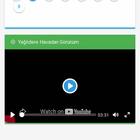
8
Yağlıdere Havadan Görünüm
Play
Seek
Current
03:31
time
Play
Toggle
Toggl
Mute
Fullsc