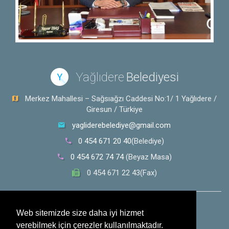
Yağlıdere
Belediyesi
Y
Merkez Mahallesi – Sağsıağzı Caddesi No:1/ 1 Yağlıdere /
Giresun / Türkiye
yagliderebelediye@gmail.com
0 454 671 20 40
(Belediye)
0 454 672 74 74
(Beyaz Masa)
0 454 671 22 43(Fax)
0 532 353 30 28
(Whatsapp İhbar Hattı)
Web sitemizde size daha iyi hizmet
verebilmek için çerezler kullanılmaktadır.