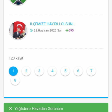
İLÇEMİZE HAYIRLI OLSUN ..
23.Haziran.2026.Salı
595
120 kayıt
1
2
3
4
5
6
7
8
Yağlıdere Havadan Görünüm