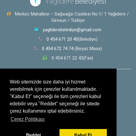
Yağlıdere
Belediyesi
Y
Merkez Mahallesi – Sağsıağzı Caddesi No:1/ 1 Yağlıdere /
Giresun / Türkiye
yagliderebelediye@gmail.com
0 454 671 20 40
(Belediye)
0 454 672 74 74
(Beyaz Masa)
0 454 671 22 43(Fax)
0 532 353 30 28
(Whatsapp İhbar Hattı)
Web sitemizde size daha iyi hizmet
verebilmek için çerezler kullanılmaktadır.
Sosyal Medya
"Kabul Et" seçeneği ile tüm çerezleri kabul
edebilir veya "Reddet" seçeneği ile sitede
çerez kullanımını iptal edebilirsiniz.
Çerez Politikası
Reddet
Kabul Et