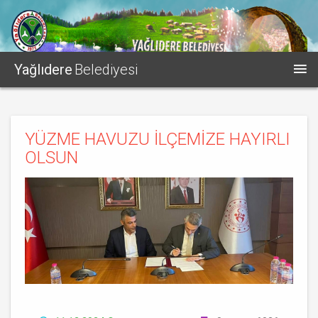
Yağlıdere
Belediyesi
YÜZME HAVUZU İLÇEMİZE HAYIRLI
OLSUN