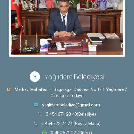
Yağlıdere
Belediyesi
Y
Merkez Mahallesi – Sağsıağzı Caddesi No:1/ 1 Yağlıdere /
Giresun / Türkiye
yagliderebelediye@gmail.com
0 454 671 20 40
(Belediye)
0 454 672 74 74
(Beyaz Masa)
0 454 671 22 43(Fax)