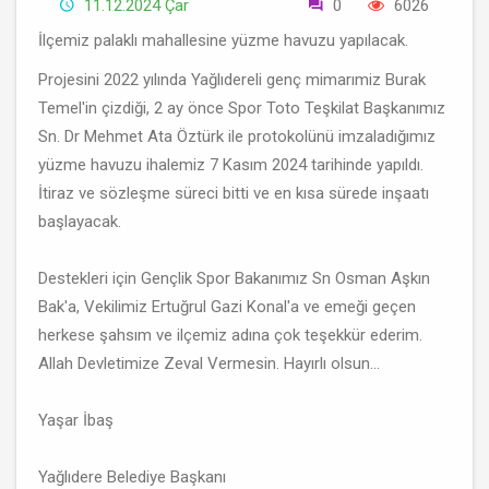
11.12.2024 Çar
0
6026
İlçemiz palaklı mahallesine yüzme havuzu yapılacak.
Projesini 2022 yılında Yağlıdereli genç mimarımiz Burak
Temel'in çizdiği, 2 ay önce Spor Toto Teşkilat Başkanımız
Sn. Dr Mehmet Ata Öztürk ile protokolünü imzaladığımız
yüzme havuzu ihalemiz 7 Kasım 2024 tarihinde yapıldı.
İtiraz ve sözleşme süreci bitti ve en kısa sürede inşaatı
başlayacak.
Destekleri için Gençlik Spor Bakanımız Sn Osman Aşkın
Bak'a, Vekilimiz Ertuğrul Gazi Konal'a ve emeği geçen
herkese şahsım ve ilçemiz adına çok teşekkür ederim.
Allah Devletimize Zeval Vermesin. Hayırlı olsun...
Yaşar İbaş
Yağlıdere Belediye Başkanı