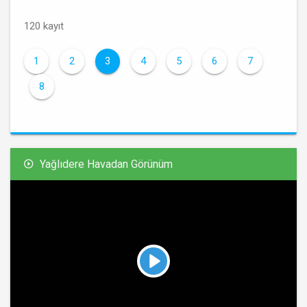
120 kayıt
1
2
3
4
5
6
7
8
Yağlıdere Havadan Görünüm
Play